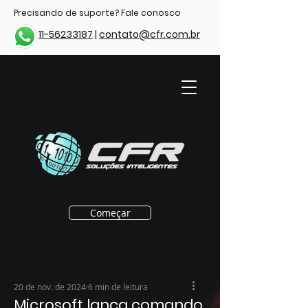
Precisando de suporte? Fale conosco
11-56233187
|
contato@cfr.com.br
Começar
20 de nov. de 2024
6 min de leitura
Microsoft lança comando