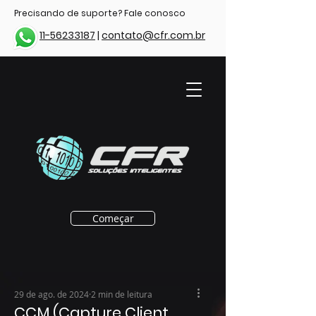
Precisando de suporte? Fale conosco
11-56233187
|
contato@cfr.com.br
Começar
29 de ago. de 2024
2 min de leitura
CCM (Capture Client