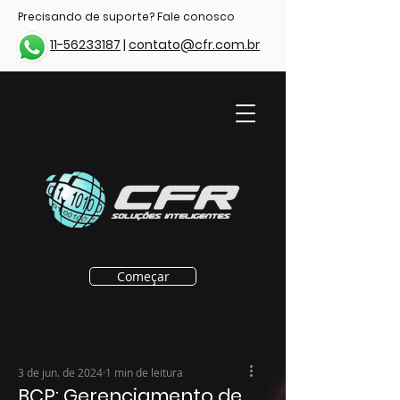
Precisando de suporte? Fale conosco
11-56233187
|
contato@cfr.com.br
Começar
3 de jun. de 2024
1 min de leitura
BCP: Gerenciamento de