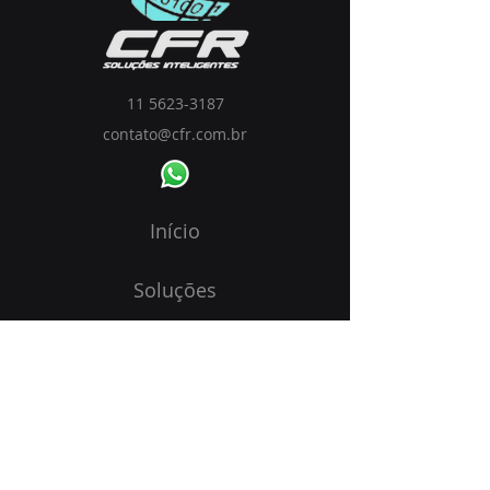
11 5623-3187
contato@cfr.com.br
Início
Soluções
Visão
Blog
Começar