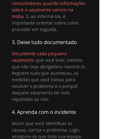
consumidores quando informações 
sobre o vazamento saírem na 
mídia
. E, ao informá-los, é 
importante orientar sobre como 
proceder em seguida..
3. Deixe tudo documentado
Documente cada pequeno 
vazamento
 que você tiver, mesmo 
que não seja obrigatório reportá-lo. 
Registre tudo que aconteceu, as 
medidas que você tomou para 
resolver o problema e o porquê 
daquele vazamento ter sido 
reportado ou não. 
4. Aprenda com o incidente
Assim que você identificar as 
causas, corrija o problema. Logo, 
assegure-se que toda sua equipe 