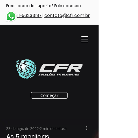
Precisando de suporte? Fale conosco
11-56233187
|
contato@cfr.com.br
Começar
23 de ago. de 2022
2 min de leitura
As 5 medidas