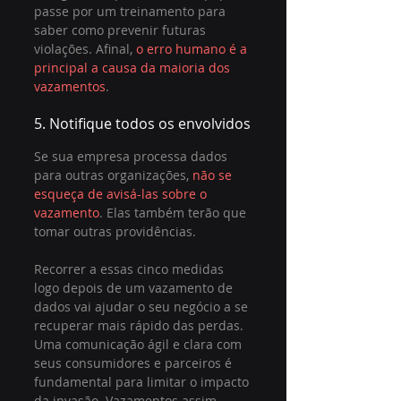
passe por um treinamento para 
saber como prevenir futuras 
violações. Afinal, 
o erro humano é a 
principal a causa da maioria dos 
vazamentos
. 
5. Notifique todos os envolvidos
Se sua empresa processa dados 
para outras organizações, 
não se 
esqueça de avisá-las sobre o 
vazamento
. Elas também terão que 
tomar outras providências.
Recorrer a essas cinco medidas 
logo depois de um vazamento de 
dados vai ajudar o seu negócio a se 
recuperar mais rápido das perdas. 
Uma comunicação ágil e clara com 
seus consumidores e parceiros é 
fundamental para limitar o impacto 
da invasão. Vazamentos assim 