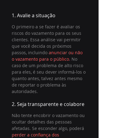
1. Avalie a situação
O primeiro a se fazer é avaliar os 
riscos do vazamento para os seus 
clientes. Essa análise vai permitir 
que você decida os próximos 
passos, incluindo 
anunciar ou não 
o vazamento para o público.
 No 
caso de um problema de alto risco 
para eles, é seu dever informá-los o 
quanto antes, talvez antes mesmo 
de reportar o problema às 
autoridades. 
2. Seja transparente e colabore
Não tente encobrir o vazamento ou 
ocultar detalhes das pessoas 
afetadas. Se esconder algo, poderá 
perder a confiança dos 