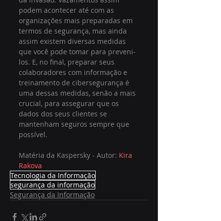
podem acontecer até com as 
organizações mais preparadas em 
termos de segurança, mas ainda 
assim existem diversas medidas 
que você pode tomar para preveni-
los. E, no final, preparar seus 
colaboradores com informação e 
treinamento de cibersegurança é 
uma dessas medidas, senão a mais 
crucial, para assegurar que os 
dados dos seus clientes se 
mantenham seguros sempre que 
possível.
Matéria da Kaspersky - Autor: 
Kira 
Rakova
Tecnologia da Informação
segurança da informação
Segurança da Informação