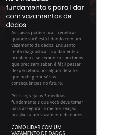
fundamentais para lidar
com vazamentos de
dados
As coisas podem ficar frenéticas 
quando você está lidando com um 
vazamento de dados. Enquanto 
tenta diagnosticar rapidamente o 
problema e se comunica com todos 
que precisam saber, é fácil passar 
despercebido por algum detalhe 
que pode gerar sérias 
consequências no futuro.
Por isso, veja as 5 medidas 
fundamentais que você deve tomar 
para assegurar a melhor reação 
possível a um vazamento de dados.
COMO LIDAR COM UM 
VAZAMENTO DE DADOS