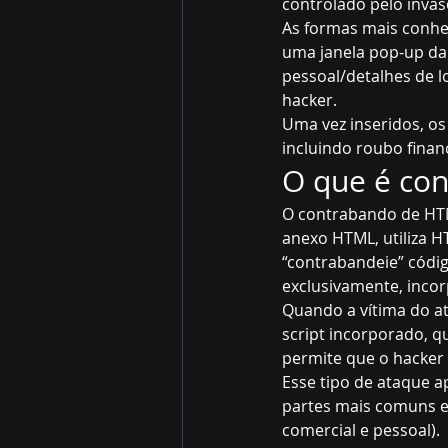
controlado pelo invas
As formas mais conhe
uma janela pop-up da M
pessoal/detalhes de l
hacker.
Uma vez inseridos, os
incluindo roubo financ
O que é co
O contrabando de HTM
anexo HTML, utiliza H
“contrabandeie” códig
exclusivamente, inco
Quando a vítima do a
script incorporado, q
permite que o hacker c
Esse tipo de ataque a
partes mais comuns e 
comercial e pessoal).