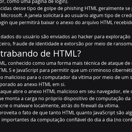
or, como uma página de login).
cidas desse 
tipo de golpe de phishing
 HTML geralmente se
icrosoft. A janela solicitará ao usuário algum tipo de cred
ogin que permitirá baixar o anexo do arquivo HTML recebido
 dados do usuário são enviados ao hacker para exploração 
eiro, fraude de identidade e 
extorsão por meio de ransom
ntrabando de HTML?
L, conhecido como uma forma mais técnica de ataque de 
TML 5 e JavaScript para permitir que um criminoso cibernéti
o malicioso para o computador da vítima por meio de um sc
rporado ao anexo HTML em si.
taque abre o anexo HTML malicioso em seu navegador, ele d
ue monta a carga no próprio dispositivo de computação da v
rie o malware localmente, atrás do firewall da vítima.
proveita o fato de que tanto HTML quanto JavaScript são al
importantes da computação confiável do dia a dia (no cont