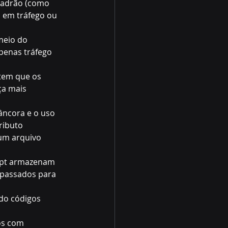
padrão (como 
 em tráfego ou 
meio do 
penas tráfego 
tem que os 
ça mais 
âncora e o uso 
ributo 
um arquivo 
ript armazenam 
assados ​​para 
do códigos 
os com 