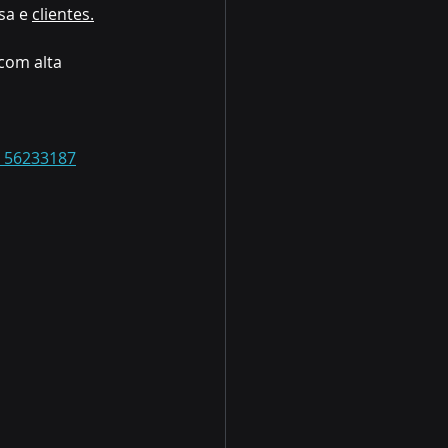
a e 
clientes.
com alta 
 56233187