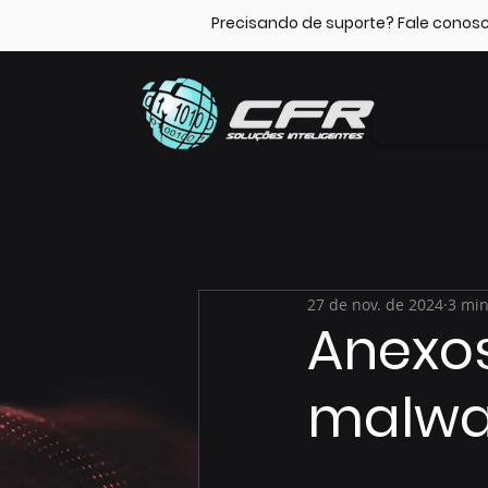
Precisando de suporte? Fale conos
27 de nov. de 2024
3 min
Anexos
malwa