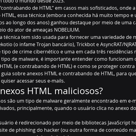
em todo o mundo desde 2023.
“contrabando de HTML” em casos mais sofisticados, onde a 
o HTML, essa técnica (embora conhecida há muito tempo e u
cos ao longo dos anos) ganhou destaque por meio de uma 
eio do ator de ameaças NOBELIUM.
sa técnica tem sido usada para fornecer uma variedade de 
ekotio (o infame Trojan bancário), Trickbot e AsyncRAT/NJRAT
tipo de crime cibernético e uma em cada três residências
 tipo de malware, é importante entender como funcionam 
 HTML (e contrabando de HTML) e como se proteger contra 
te guia sobre anexos HTML e contrabando de HTML, para que
quiser acessar seus e-mails.
anexos HTML maliciosos?
os são um tipo de 
malware
 geralmente encontrado em e-m
tivados, principalmente, quando o usuário clica no anexo d
suário é redirecionado por meio de bibliotecas JavaScript 
ite de phishing do hacker (ou outra forma de conteúdo mal