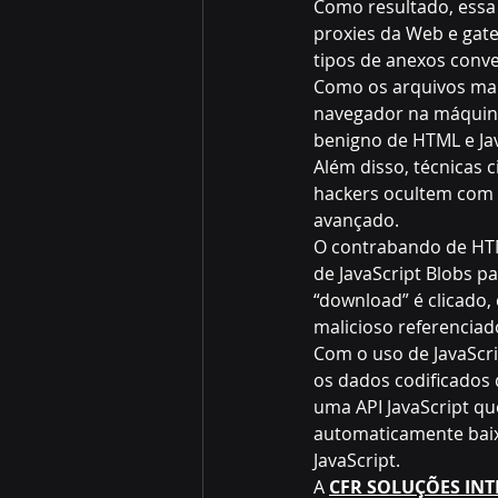
Como resultado, essa
proxies da Web e gate
tipos de anexos conve
Como os arquivos mal
navegador na máquina
benigno de HTML e Jav
Além disso, técnicas 
hackers ocultem com s
avançado.
O contrabando de HTM
de JavaScript Blobs pa
“download” é clicado
malicioso referenciado
Com o uso de JavaScr
os dados codificados 
uma API JavaScript qu
automaticamente baix
JavaScript.
A 
CFR SOLUÇÕES INT