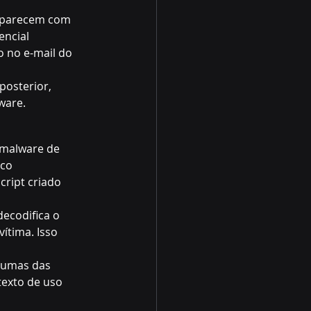
 parecem com 
encial 
 no e-mail do 
posterior, 
ware
.
malware de 
co 
ript criado 
ecodifica o 
ítima. Isso 
gumas das 
exto de uso 