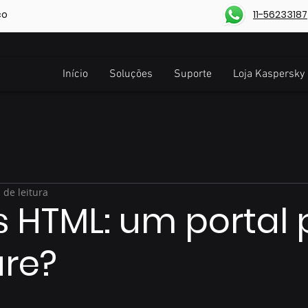
co
11-56233187
Início
Soluções
Suporte
Loja Kaspersky
 de leitura
 HTML: um portal 
re?