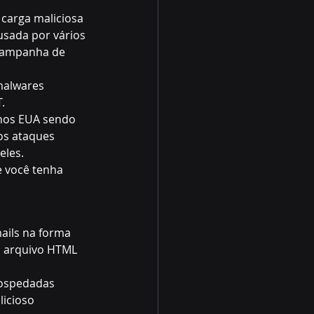
carga maliciosa 
sada por vários 
campanha de 
malwares 
.
 nos EUA sendo 
os ataques 
eles.
 você tenha 
ails na forma 
o arquivo HTML 
hospedadas 
icioso 