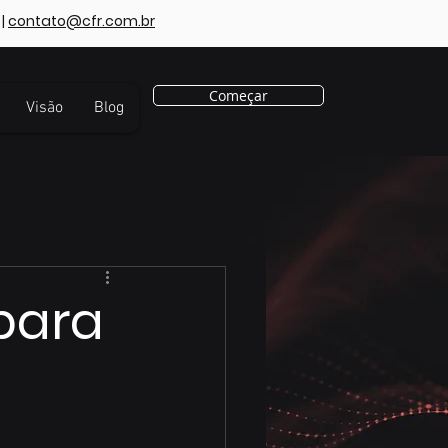
|
contato@cfr.com.br
Começar
Visão
Blog
para