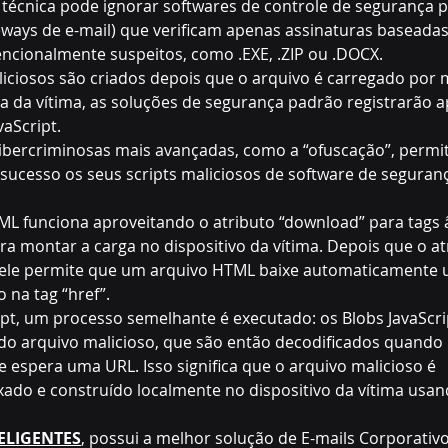
 técnica pode ignorar softwares de controle de segurança 
ways de e-mail) que verificam apenas assinaturas baseadas
ncionalmente suspeitos, como .EXE, .ZIP ou .DOCX.
iciosos são criados depois que o arquivo é carregado por 
 da vítima, as soluções de segurança padrão registrarão a
aScript.
cibercriminosas mais avançadas, como a “ofuscação”, permi
ucesso os seus scripts maliciosos de software de seguran
L funciona aproveitando o atributo “download” para tags 
ra montar a carga no dispositivo da vítima. Depois que o at
, ele permite que um arquivo HTML baixe automaticamente 
 na tag “href”.
ipt, um processo semelhante é executado: os Blobs JavaSc
do arquivo malicioso, que são então decodificados quando p
e espera uma URL. Isso significa que o arquivo malicioso é 
ado e construído localmente no dispositivo da vítima usan
ELIGENTES
, possui a melhor solução de E-mails Corporativ